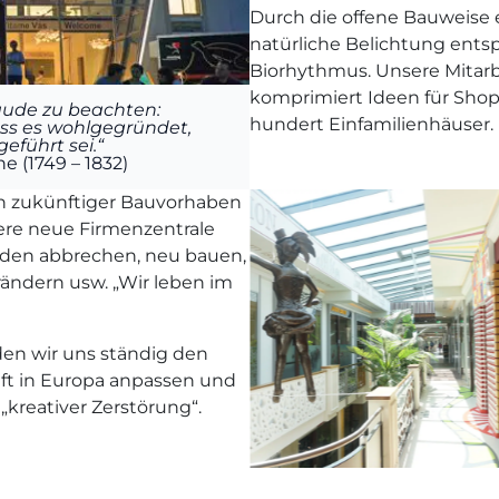
Durch die offene Bauweise er
natürliche Belichtung ent
Biorhythmus. Unsere Mitarb
komprimiert Ideen für Sho
äude zu beachten:
hundert Einfamilienhäuser.
ass es wohlgegründet,
führt sei.“
 (1749 – 1832)
ich zukünftiger Bauvorhaben
sere neue Firmenzentrale
erden abbrechen, neu bauen,
ändern usw. „Wir leben im
rden wir uns ständig den
ft in Europa anpassen und
„kreativer Zerstörung“.