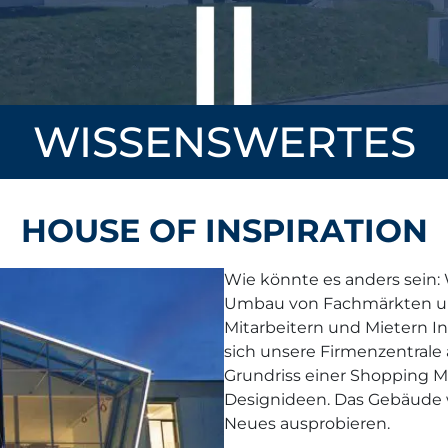
WISSENSWERTES
HOUSE OF INSPIRATION
Wie könnte es anders sein:
Umbau von Fachmärkten u
Mitarbeitern und Mietern I
sich unsere Firmenzentrale 
Grundriss einer Shopping Ma
Designideen. Das Gebäude w
Neues ausprobieren.