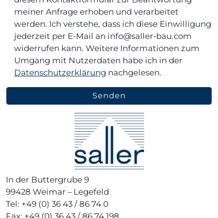
meiner Anfrage erhoben und verarbeitet
werden. Ich verstehe, dass ich diese Einwilligung
jederzeit per E-Mail an info@saller-bau.com
widerrufen kann. Weitere Informationen zum
Umgang mit Nutzerdaten habe ich in der
Datenschutzerklärung
nachgelesen.
A
l
t
e
r
n
In der Buttergrube 9
a
99428 Weimar – Legefeld
t
Tel: +49 (0) 36 43 / 86 74 0
i
Fax: +49 (0) 36 43 / 86 74 198