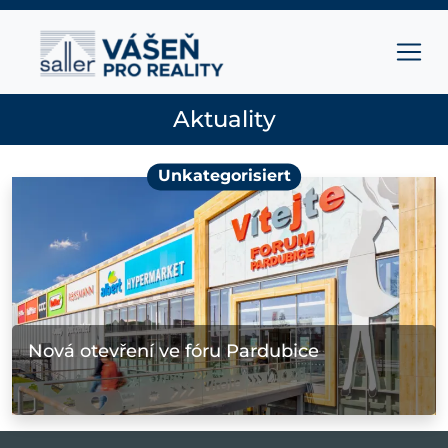
Přejít na obsah
Hlavní navigace
Aktuality
Unkategorisiert
Nová otevření ve fóru Pardubice